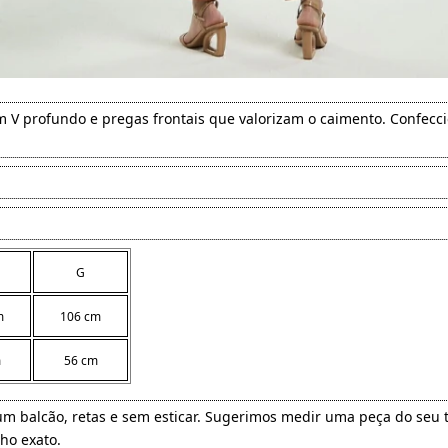
em V profundo e pregas frontais que valorizam o caimento. Confecc
G
m
106 cm
m
56 cm
 um balcão, retas e sem esticar. Sugerimos medir uma peça do s
ho exato.