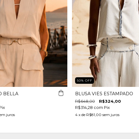
50
%
OFF
O BELLA
BLUSA VIÉS ESTAMPADO
R$648,00
R$324,00
Pix
R$314,28
com
Pix
em juros
4
x de
R$81,00
sem juros