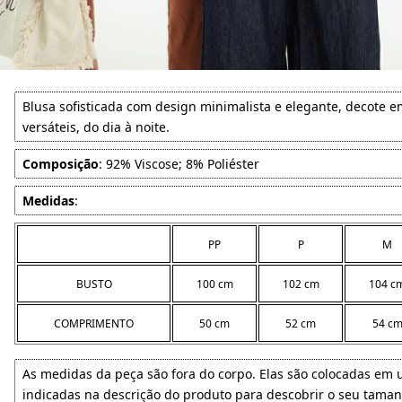
Blusa sofisticada com design minimalista e elegante, decote 
versáteis, do dia à noite.
Composição
: 92% Viscose; 8% Poliéster
Medidas
:
PP
P
M
BUSTO
100 cm
102 cm
104 c
COMPRIMENTO
50 cm
52 cm
54 c
As medidas da peça são fora do corpo. Elas são colocadas em
indicadas na descrição do produto para descobrir o seu taman