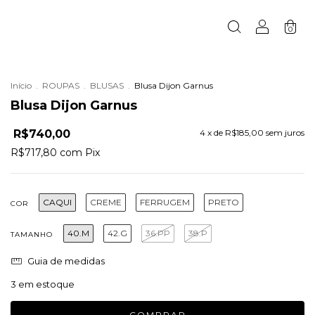
0
Início
.
ROUPAS
.
BLUSAS
.
Blusa Dijon Garnus
Blusa Dijon Garnus
R$740,00
4
x de
R$185,00
sem juros
R$717,80
com
Pix
CAQUI
CREME
FERRUGEM
PRETO
COR
40.M
42.G
36.PP
38.P
TAMANHO
Guia de medidas
3
em estoque