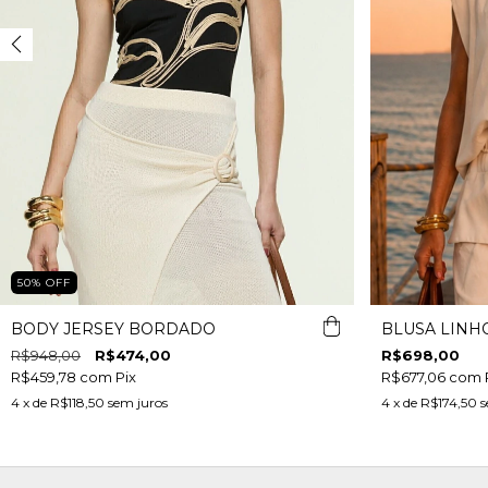
50
%
OFF
BODY JERSEY BORDADO
BLUSA LINH
R$948,00
R$474,00
R$698,00
R$459,78
com
Pix
R$677,06
com
4
x de
R$118,50
sem juros
4
x de
R$174,50
s