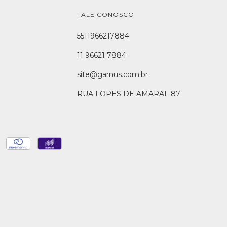
FALE CONOSCO
5511966217884
11 96621 7884
site@garnus.com.br
RUA LOPES DE AMARAL 87