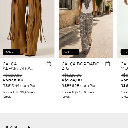
30
%
OFF
30
30
%
OFF
CALÇA
CA
CALÇA BORDADO
ALFAIATARIA
MO
ZIG
BASIC
R$1.198,00
R$8
R$1.320,00
R$838,60
R$
R$924,00
R$813,44
com
Pix
R$6
R$896,28
com
Pix
4
x de
R$209,65
sem
4
x 
4
x de
R$231,00
sem
juros
juro
juros
NEWSLETTER