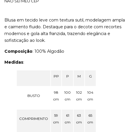
NÃO SEI MEU CEP
Blusa em tecido leve com textura sutil, modelagem ampla
e caimento fluido. Destaque para o decote com recortes
modernos e gola alta franzida, trazendo elegância e
sofisticação ao look.
Composição
: 100% Algodão
Medidas
:
PP
P
M
G
98
100
102
104
BUSTO
cm
cm
cm
cm
59
61
63
65
COMPRIMENTO
cm
cm
cm
cm