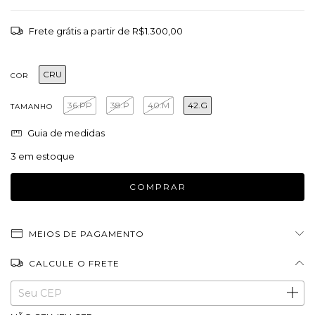
Frete grátis
a partir de
R$1.300,00
CRU
COR
36.PP
38.P
40.M
42.G
TAMANHO
Guia de medidas
3
em estoque
MEIOS DE PAGAMENTO
CALCULE O FRETE
Entregas para o CEP:
ALTERAR CEP