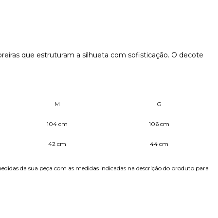
iras que estruturam a silhueta com sofisticação. O decote
M
G
104 cm
106 cm
42 cm
44 cm
edidas da sua peça com as medidas indicadas na descrição do produto para