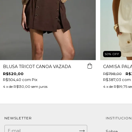
50
%
OFF
BLUSA TRICOT CANOA VAZADA
CAMISA PAL
R$520,00
R$798,00
R$
R$504,40
com
Pix
R$387,03
com
4
x de
R$130,00
sem juros
4
x de
R$99,75
se
NEWSLETTER
INSTITUCIO
Sobre