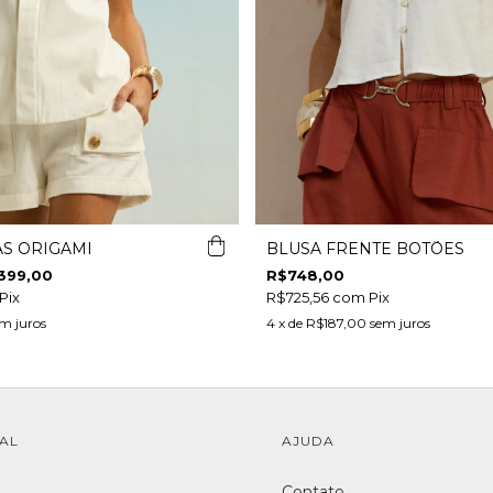
AS ORIGAMI
BLUSA FRENTE BOTÕES
399,00
R$748,00
Pix
R$725,56
com
Pix
m juros
4
x de
R$187,00
sem juros
NAL
AJUDA
Contato