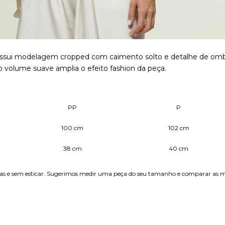
ossui modelagem cropped com caimento solto e detalhe de ombre
o volume suave amplia o efeito fashion da peça.
PP
P
100 cm
102 cm
38 cm
40 cm
etas e sem esticar. Sugerimos medir uma peça do seu tamanho e comparar as m