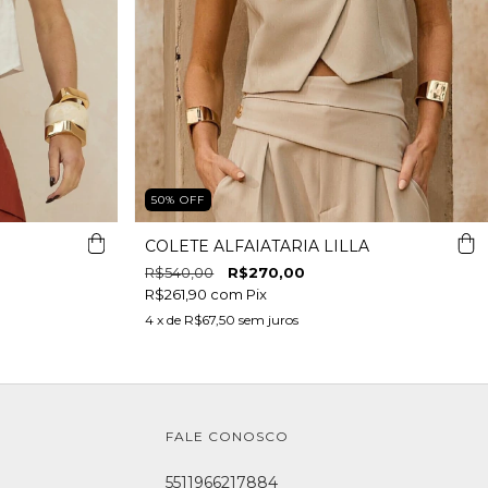
50
%
OFF
COLETE ALFAIATARIA LILLA
R$540,00
R$270,00
R$261,90
com
Pix
4
x de
R$67,50
sem juros
FALE CONOSCO
5511966217884