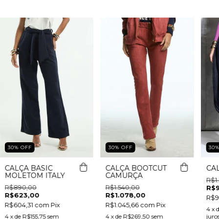
30
%
OFF
30
%
OFF
30
CALÇA BASIC
CALÇA BOOTCUT
CA
MOLETOM ITALY
CAMURÇA
R$1
R$890,00
R$1.540,00
R$
R$623,00
R$1.078,00
R$9
R$604,31
com
Pix
R$1.045,66
com
Pix
4
x 
4
x de
R$155,75
sem
4
x de
R$269,50
sem
juro