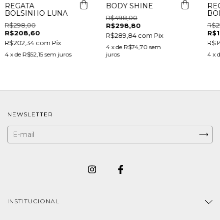
REGATA
BODY SHINE
RE
BOLSINHO LUNA
BO
R$498,00
R$298,00
R$2
R$298,80
R$208,60
R$1
R$289,84
com
Pix
R$202,34
com
Pix
R$1
4
x de
R$74,70
sem
4
x de
R$52,15
sem juros
juros
4
x 
NEWSLETTER
INSTITUCIONAL