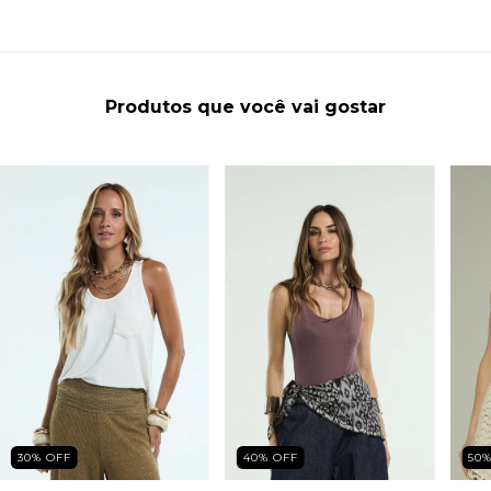
Produtos que você vai gostar
30
%
OFF
40
%
OFF
50