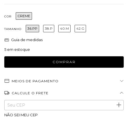
CREME
COR
36.PP
38.P
40.M
42.G
TAMANHO
Guia de medidas
5
em estoque
MEIOS DE PAGAMENTO
CALCULE O FRETE
Entregas para o CEP:
ALTERAR CEP
NÃO SEI MEU CEP