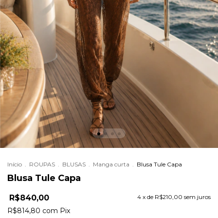
Início
.
ROUPAS
.
BLUSAS
.
Manga curta
.
Blusa Tule Capa
Blusa Tule Capa
R$840,00
4
x de
R$210,00
sem juros
R$814,80
com
Pix