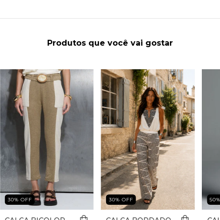
Produtos que você vai gostar
30
%
OFF
50
30
%
OFF