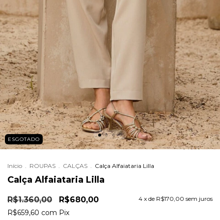
ESGOTADO
Início
.
ROUPAS
.
CALÇAS
.
Calça Alfaiataria Lilla
Calça Alfaiataria Lilla
R$1.360,00
R$680,00
4
x de
R$170,00
sem juros
R$659,60
com
Pix