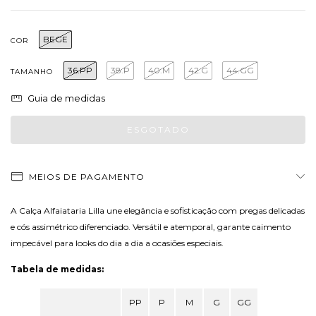
BEGE
COR
36.PP
38.P
40.M
42.G
44.GG
TAMANHO
Guia de medidas
MEIOS DE PAGAMENTO
A Calça Alfaiataria Lilla une elegância e sofisticação com pregas delicadas
e cós assimétrico diferenciado. Versátil e atemporal, garante caimento
impecável para looks do dia a dia a ocasiões especiais.
Tabela de medidas:
PP
P
M
G
GG