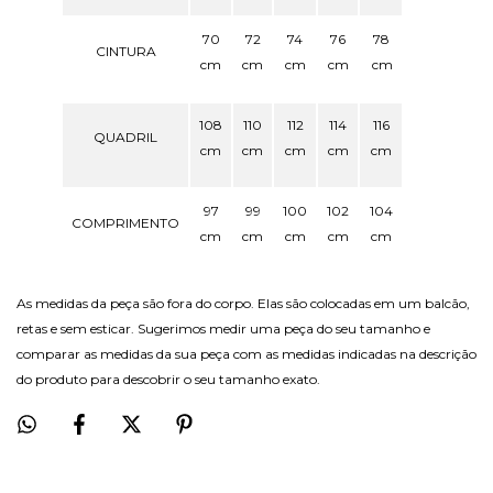
70
72
74
76
78
CINTURA
cm
cm
cm
cm
cm
108
110
112
114
116
QUADRIL
cm
cm
cm
cm
cm
97
99
100
102
104
COMPRIMENTO
cm
cm
cm
cm
cm
As medidas da peça são fora do corpo. Elas são colocadas em um balcão,
retas e sem esticar. Sugerimos medir uma peça do seu tamanho e
comparar as medidas da sua peça com as medidas indicadas na descrição
do produto para descobrir o seu tamanho exato.