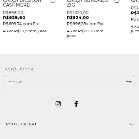
CALÇA BICOLOR
CA
CALÇA BORDADO
CASHMERE
ZIG
R$1
R$898,00
R$1.320,00
R$7
R$628,60
R$924,00
R$7
R$609,74
com
Pix
R$896,28
com
Pix
4
x 
4
x de
R$157,15
sem juros
juro
4
x de
R$231,00
sem
juros
NEWSLETTER
INSTITUCIONAL