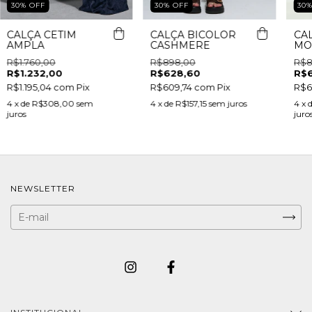
30
%
OFF
30
%
OFF
30
CALÇA CETIM
CALÇA BICOLOR
CA
AMPLA
CASHMERE
MO
R$1.760,00
R$898,00
R$8
R$1.232,00
R$628,60
R$
R$1.195,04
com
Pix
R$609,74
com
Pix
R$6
4
x de
R$308,00
sem
4
x de
R$157,15
sem juros
4
x 
juros
juro
NEWSLETTER