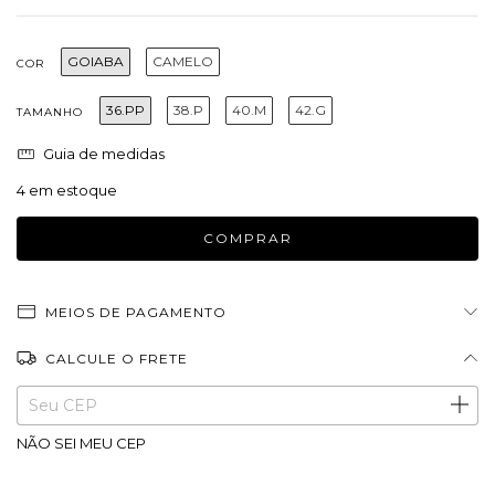
GOIABA
CAMELO
COR
36.PP
38.P
40.M
42.G
TAMANHO
Guia de medidas
4
em estoque
MEIOS DE PAGAMENTO
CALCULE O FRETE
Entregas para o CEP:
ALTERAR CEP
NÃO SEI MEU CEP