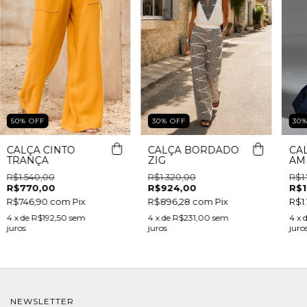
50
%
OFF
30
30
%
OFF
CALÇA CINTO
CA
CALÇA BORDADO
TRANÇA
AM
ZIG
R$1.540,00
R$1
R$1.320,00
R$770,00
R$1
R$924,00
R$746,90
com
Pix
R$1
R$896,28
com
Pix
4
x de
R$192,50
sem
4
x 
4
x de
R$231,00
sem
juros
juro
juros
NEWSLETTER