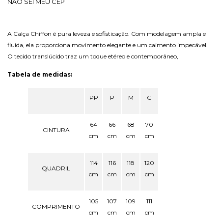
NÃO SEI MEU CEP
A Calça Chiffon é pura leveza e sofisticação. Com modelagem ampla e
fluida, ela proporciona movimento elegante e um caimento impecável.
O tecido translúcido traz um toque etéreo e contemporâneo,
Tabela de medidas:
PP
P
M
G
64
66
68
70
CINTURA
cm
cm
cm
cm
114
116
118
120
QUADRIL
cm
cm
cm
cm
105
107
109
111
COMPRIMENTO
cm
cm
cm
cm