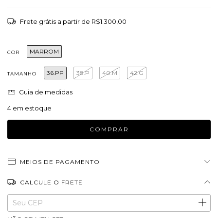
Frete grátis
a partir de
R$1.300,00
MARROM
COR
36.PP
38.P
40.M
42.G
TAMANHO
Guia de medidas
4
em estoque
MEIOS DE PAGAMENTO
CALCULE O FRETE
Entregas para o CEP:
ALTERAR CEP