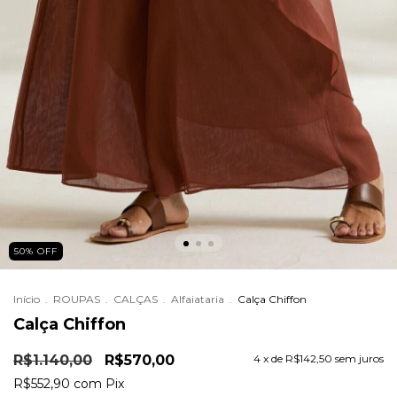
50
%
OFF
Início
.
ROUPAS
.
CALÇAS
.
Alfaiataria
.
Calça Chiffon
Calça Chiffon
R$1.140,00
R$570,00
4
x de
R$142,50
sem juros
R$552,90
com
Pix