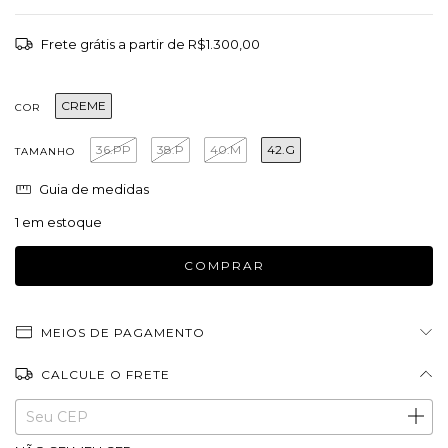
Frete grátis
a partir de
R$1.300,00
CREME
COR
36.PP
38.P
40.M
42.G
TAMANHO
Guia de medidas
1
em estoque
MEIOS DE PAGAMENTO
CALCULE O FRETE
Entregas para o CEP:
ALTERAR CEP