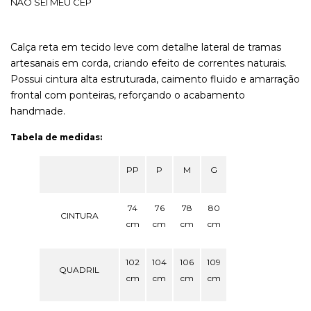
NÃO SEI MEU CEP
Calça reta em tecido leve com detalhe lateral de tramas
artesanais em corda, criando efeito de correntes naturais.
Possui cintura alta estruturada, caimento fluido e amarração
frontal com ponteiras, reforçando o acabamento
handmade.
Tabela de medidas:
PP
P
M
G
74
76
78
80
CINTURA
cm
cm
cm
cm
102
104
106
109
QUADRIL
cm
cm
cm
cm