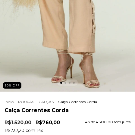
50
%
OFF
Início
.
ROUPAS
.
CALÇAS
.
Calça Correntes Corda
Calça Correntes Corda
R$1.520,00
R$760,00
4
x de
R$190,00
sem juros
R$737,20
com
Pix