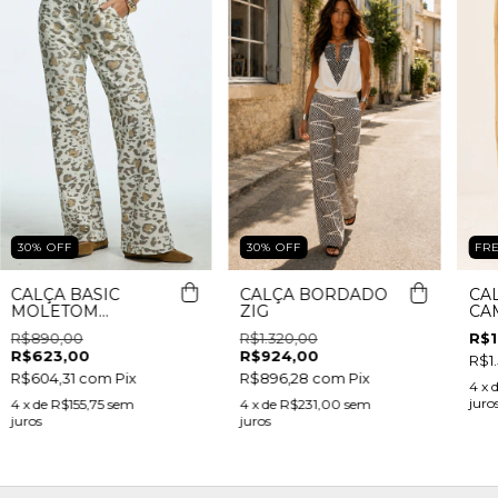
30
%
OFF
FR
30
%
OFF
CALÇA BASIC
CA
CALÇA BORDADO
MOLETOM
CA
ZIG
ANIMAL PRINT
R$890,00
R$1
R$1.320,00
R$623,00
R$924,00
R$1.
R$604,31
com
Pix
R$896,28
com
Pix
4
x 
juro
4
x de
R$155,75
sem
4
x de
R$231,00
sem
juros
juros