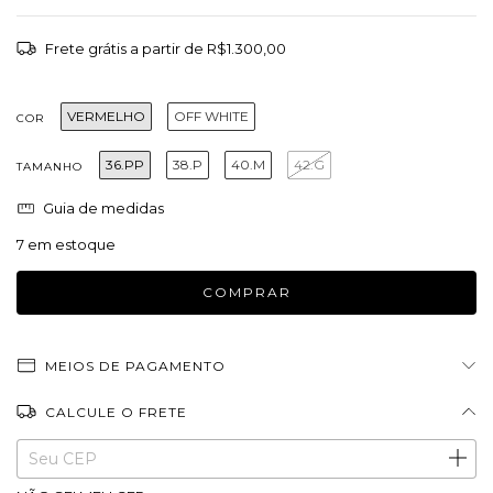
Frete grátis
a partir de
R$1.300,00
VERMELHO
OFF WHITE
COR
36.PP
38.P
40.M
42.G
TAMANHO
Guia de medidas
7
em estoque
MEIOS DE PAGAMENTO
CALCULE O FRETE
Entregas para o CEP:
ALTERAR CEP