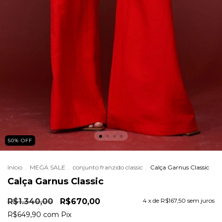
50
%
OFF
Início
.
MEGA SALE
.
conjunto franzido classic
.
Calça Garnus Classic
Calça Garnus Classic
R$1.340,00
R$670,00
4
x de
R$167,50
sem juros
R$649,90
com
Pix