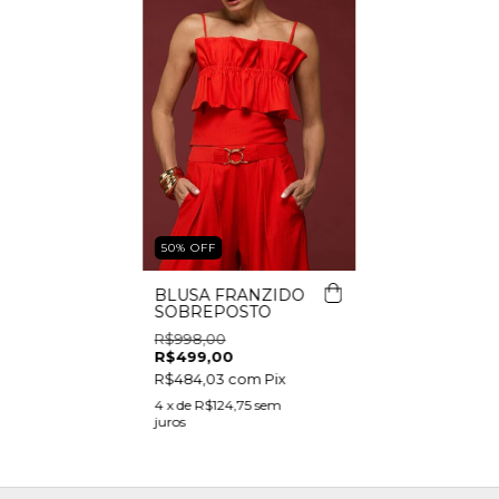
50
%
OFF
BLUSA FRANZIDO
SOBREPOSTO
R$998,00
R$499,00
R$484,03
com
Pix
4
x de
R$124,75
sem
juros