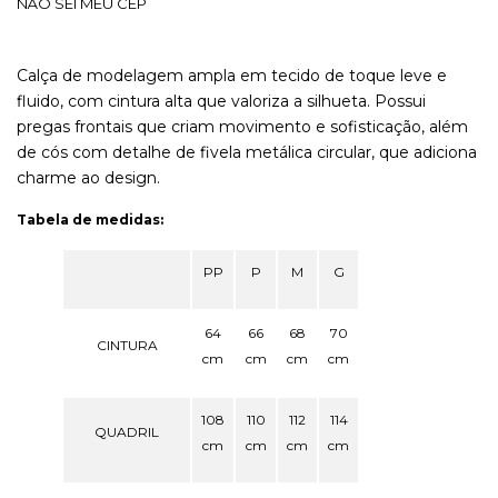
NÃO SEI MEU CEP
Calça de modelagem ampla em tecido de toque leve e
fluido, com cintura alta que valoriza a silhueta. Possui
pregas frontais que criam movimento e sofisticação, além
de cós com detalhe de fivela metálica circular, que adiciona
charme ao design.
Tabela de medidas:
PP
P
M
G
64
66
68
70
CINTURA
cm
cm
cm
cm
108
110
112
114
QUADRIL
cm
cm
cm
cm