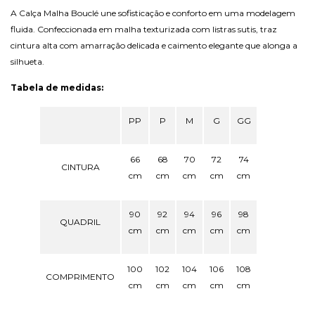
A Calça Malha Bouclé une sofisticação e conforto em uma modelagem
fluida. Confeccionada em malha texturizada com listras sutis, traz
cintura alta com amarração delicada e caimento elegante que alonga a
silhueta.
Tabela de medidas:
PP
P
M
G
GG
66
68
70
72
74
CINTURA
cm
cm
cm
cm
cm
90
92
94
96
98
QUADRIL
cm
cm
cm
cm
cm
100
102
104
106
108
COMPRIMENTO
cm
cm
cm
cm
cm