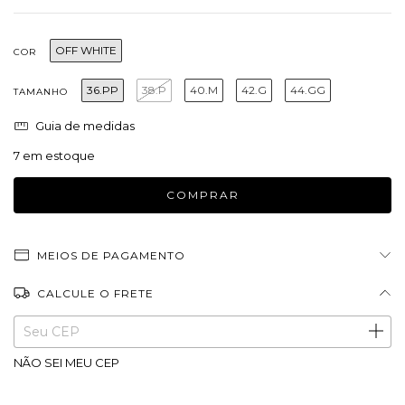
OFF WHITE
COR
36.PP
38.P
40.M
42.G
44.GG
TAMANHO
Guia de medidas
7
em estoque
MEIOS DE PAGAMENTO
CALCULE O FRETE
Entregas para o CEP:
ALTERAR CEP
NÃO SEI MEU CEP