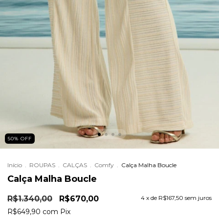
50
%
OFF
Início
.
ROUPAS
.
CALÇAS
.
Comfy
.
Calça Malha Boucle
Calça Malha Boucle
R$1.340,00
R$670,00
4
x de
R$167,50
sem juros
R$649,90
com
Pix