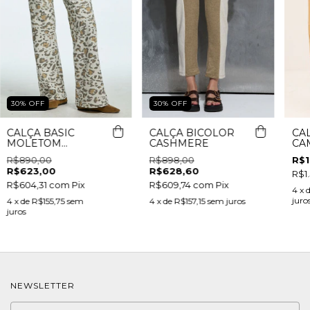
30
%
OFF
30
%
OFF
CALÇA BASIC
CALÇA BICOLOR
CA
MOLETOM
CASHMERE
CA
ANIMAL PRINT
R$890,00
R$898,00
R$1
R$623,00
R$628,60
R$1.
R$604,31
com
Pix
R$609,74
com
Pix
4
x 
juro
4
x de
R$155,75
sem
4
x de
R$157,15
sem juros
juros
NEWSLETTER