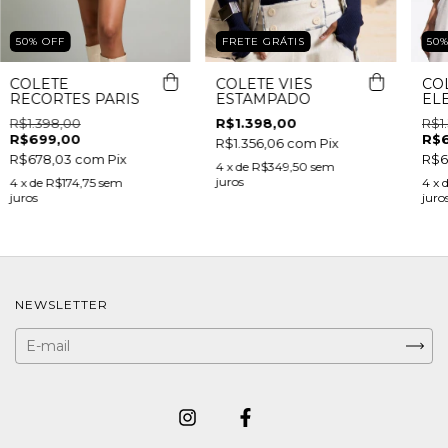
50
%
OFF
FRETE GRÁTIS
50
COLETE
COLETE VIÉS
CO
RECORTES PARIS
ESTAMPADO
EL
R$1.398,00
R$1.398,00
R$1
R$699,00
R$
R$1.356,06
com
Pix
R$678,03
com
Pix
R$6
4
x de
R$349,50
sem
juros
4
x de
R$174,75
sem
4
x 
juros
juro
NEWSLETTER