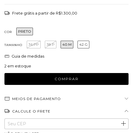
Frete grátis
a partir de
R$1.300,00
PRETO
COR
36.PP
38.P
40.M
42.G
TAMANHO
Guia de medidas
2
em estoque
MEIOS DE PAGAMENTO
CALCULE O FRETE
Entregas para o CEP:
ALTERAR CEP