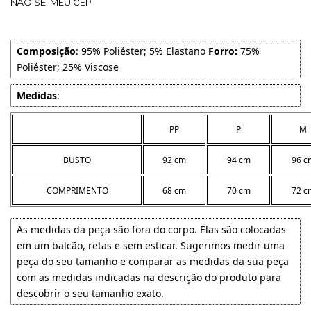
NÃO SEI MEU CEP
Composição
: 95% Poliéster; 5% Elastano
Forro:
75%
Poliéster; 25% Viscose
Medidas
:
PP
P
M
BUSTO
92 cm
94 cm
96 c
COMPRIMENTO
68 cm
70 cm
72 c
As medidas da peça são fora do corpo. Elas são colocadas
em um balcão, retas e sem esticar. Sugerimos medir uma
peça do seu tamanho e comparar as medidas da sua peça
com as medidas indicadas na descrição do produto para
descobrir o seu tamanho exato.