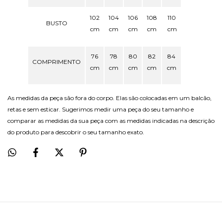
102
104
106
108
110
BUSTO
cm
cm
cm
cm
cm
76
78
80
82
84
COMPRIMENTO
cm
cm
cm
cm
cm
As medidas da peça são fora do corpo. Elas são colocadas em um balcão,
retas e sem esticar. Sugerimos medir uma peça do seu tamanho e
comparar as medidas da sua peça com as medidas indicadas na descrição
do produto para descobrir o seu tamanho exato.