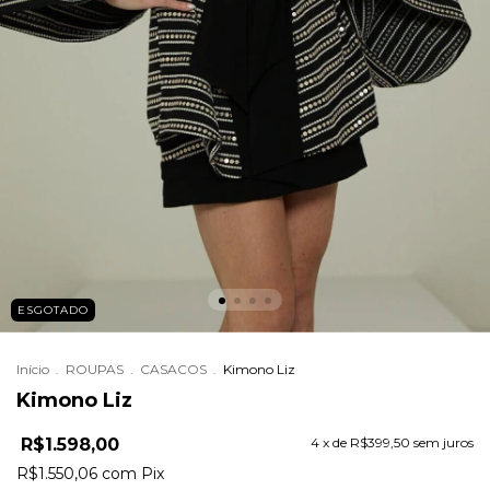
ESGOTADO
Início
.
ROUPAS
.
CASACOS
.
Kimono Liz
Kimono Liz
R$1.598,00
4
x de
R$399,50
sem juros
R$1.550,06
com
Pix