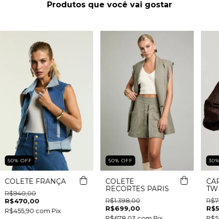
Produtos que você vai gostar
50
%
OFF
50
%
OFF
30
COLETE FRANÇA
COLETE
CA
RECORTES PARIS
TW
R$940,00
R$1.398,00
R$7
R$470,00
R$699,00
R$5
R$455,90
com
Pix
R$678,03
com
Pix
R$5