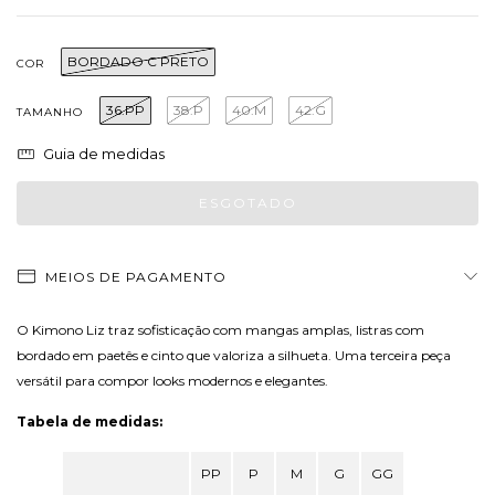
BORDADO C PRETO
COR
36.PP
38.P
40.M
42.G
TAMANHO
Guia de medidas
MEIOS DE PAGAMENTO
O Kimono Liz traz sofisticação com mangas amplas, listras com
bordado em paetês e cinto que valoriza a silhueta. Uma terceira peça
versátil para compor looks modernos e elegantes.
Tabela de medidas:
PP
P
M
G
GG