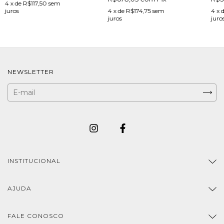
4
x de
R$117,50
sem
juros
4
x de
R$174,75
sem
4
x 
juros
juro
NEWSLETTER
INSTITUCIONAL
AJUDA
FALE CONOSCO