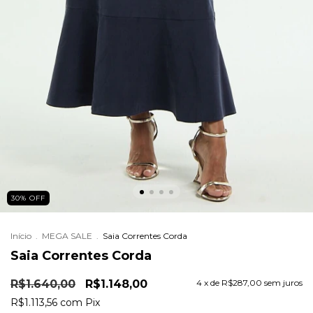
30
%
OFF
Início
.
MEGA SALE
.
Saia Correntes Corda
Saia Correntes Corda
R$1.640,00
R$1.148,00
4
x de
R$287,00
sem juros
R$1.113,56
com
Pix