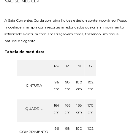
NÃO SEI MEU CEP
A Saia Correntes Corda combina fluidez e design contemporâneo. Possui
modelagem ampla com recortes arredondados que criam movimento
sofisticado e cintura com amarração em corda, trazendo um toque
natural e elegante.
Tabela de medidas:
PP
P
M
G
96
98
100
102
CINTURA
cm
cm
cm
cm
164
166
168
170
QUADRIL
cm
cm
cm
cm
96
98
100
102
COMPRIMENTO