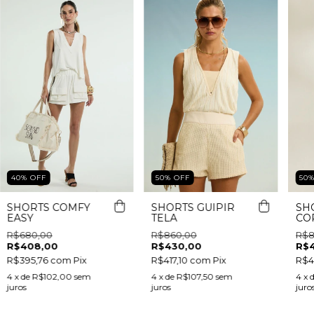
40
%
OFF
50
%
OFF
50
SHORTS COMFY
SHORTS GUIPIR
SH
EASY
TELA
CO
CO
R$680,00
R$860,00
R$8
R$408,00
R$430,00
R$
R$395,76
com
Pix
R$417,10
com
Pix
R$4
4
x de
R$102,00
sem
4
x de
R$107,50
sem
4
x 
juros
juros
juro