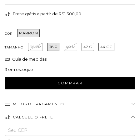
Frete grátis
a partir de
R$1.300,00
MARROM
COR
36.PP
38.P
40.M
42.G
44.GG
TAMANHO
Guia de medidas
3
em estoque
MEIOS DE PAGAMENTO
CALCULE O FRETE
Entregas para o CEP:
ALTERAR CEP