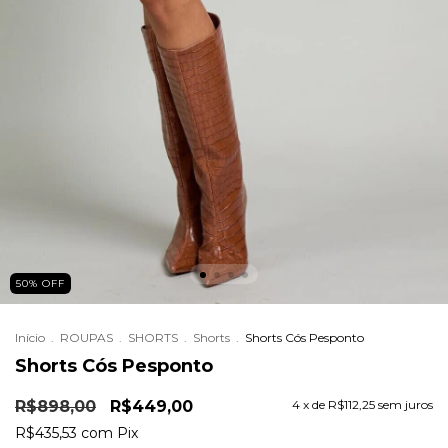
50
%
OFF
Início
.
ROUPAS
.
SHORTS
.
Shorts
.
Shorts Cós Pesponto
Shorts Cós Pesponto
R$898,00
R$449,00
4
x de
R$112,25
sem juros
R$435,53
com
Pix