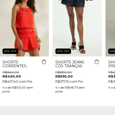
50
%
OFF
30
%
OFF
50
SHORTS
SHORTS JEANS
SH
CORRENTES
CÓS TRANÇAS
PR
CORDA
R$840,00
R$850,00
R$6
R$420,00
R$595,00
R$
R$407,40
com
Pix
R$577,15
com
Pix
R$3
4
x de
R$105,00
sem
4
x de
R$148,75
sem
4
x 
juros
juros