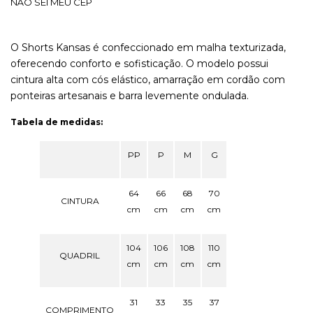
NÃO SEI MEU CEP
O Shorts Kansas é confeccionado em malha texturizada,
oferecendo conforto e sofisticação. O modelo possui
cintura alta com cós elástico, amarração em cordão com
ponteiras artesanais e barra levemente ondulada.
Tabela de medidas:
PP
P
M
G
64
66
68
70
CINTURA
cm
cm
cm
cm
104
106
108
110
QUADRIL
cm
cm
cm
cm
31
33
35
37
COMPRIMENTO