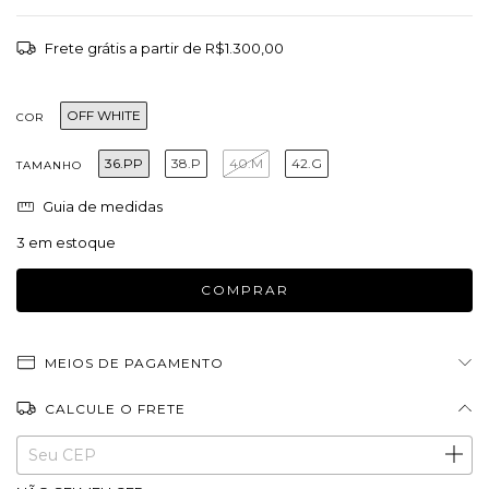
Frete grátis
a partir de
R$1.300,00
OFF WHITE
COR
36.PP
38.P
40.M
42.G
TAMANHO
Guia de medidas
3
em estoque
MEIOS DE PAGAMENTO
CALCULE O FRETE
Entregas para o CEP:
ALTERAR CEP