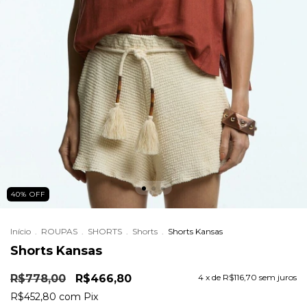
40
%
OFF
Início
.
ROUPAS
.
SHORTS
.
Shorts
.
Shorts Kansas
Shorts Kansas
R$778,00
R$466,80
4
x de
R$116,70
sem juros
R$452,80
com
Pix