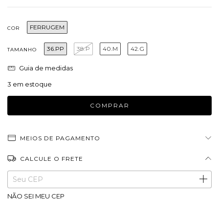
FERRUGEM
COR
36.PP
38.P
40.M
42.G
TAMANHO
Guia de medidas
3
em estoque
MEIOS DE PAGAMENTO
CALCULE O FRETE
Entregas para o CEP:
ALTERAR CEP
NÃO SEI MEU CEP