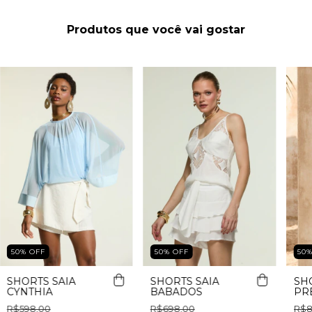
Produtos que você vai gostar
50
%
OFF
50
%
OFF
50
SHORTS SAIA
SHORTS SAIA
SH
CYNTHIA
BABADOS
PR
R$598,00
R$698,00
R$8