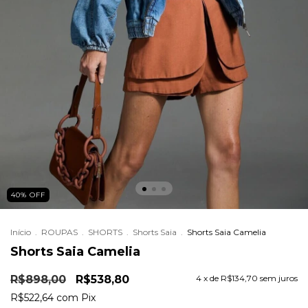
40
%
OFF
Início
.
ROUPAS
.
SHORTS
.
Shorts Saia
.
Shorts Saia Camelia
Shorts Saia Camelia
R$898,00
R$538,80
4
x de
R$134,70
sem juros
R$522,64
com
Pix