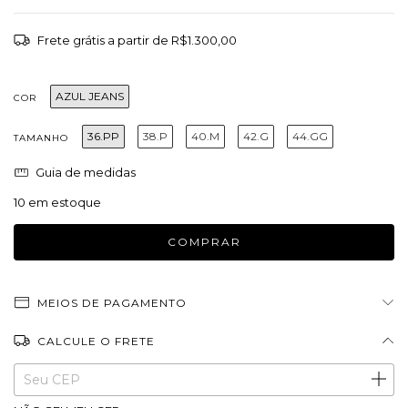
Frete grátis
a partir de
R$1.300,00
AZUL JEANS
COR
36.PP
38.P
40.M
42.G
44.GG
TAMANHO
Guia de medidas
10
em estoque
MEIOS DE PAGAMENTO
CALCULE O FRETE
Entregas para o CEP:
ALTERAR CEP