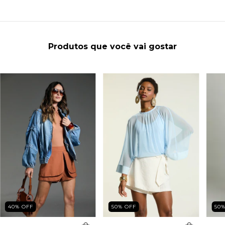
Produtos que você vai gostar
40
%
OFF
50
%
OFF
50