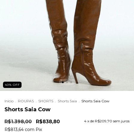
40
%
OFF
Início
.
ROUPAS
.
SHORTS
.
Shorts Saia
.
Shorts Saia Cow
Shorts Saia Cow
R$1.398,00
R$838,80
4
x de
R$209,70
sem juros
R$813,64
com
Pix