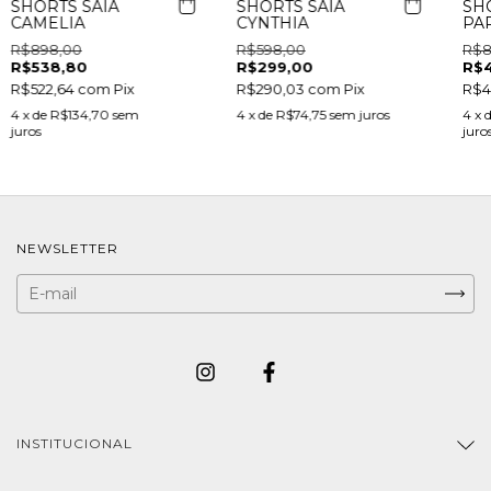
SHORTS SAIA
SHORTS SAIA
SH
CAMELIA
CYNTHIA
PA
R$898,00
R$598,00
R$8
R$538,80
R$299,00
R$
R$522,64
com
Pix
R$290,03
com
Pix
R$4
4
x de
R$134,70
sem
4
x de
R$74,75
sem juros
4
x 
juros
juro
NEWSLETTER
INSTITUCIONAL