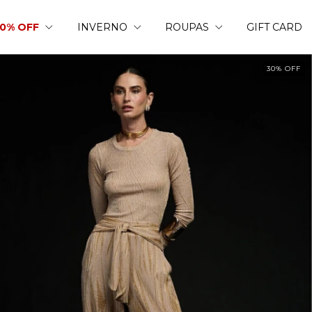
50% OFF
INVERNO
ROUPAS
GIFT CARD
30
%
OFF