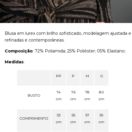
Blusa em lurex com brilho sofisticado, modelagem ajustada 
refinadas e contemporâneas.
Composição
: 72% Poliamida; 25% Poliéster; 05% Elastano;
Medidas
:
PP
P
M
G
74
76
78
80
BUSTO
cm
cm
cm
cm
53
55
57
59
COMPRIMENTO
cm
cm
cm
cm