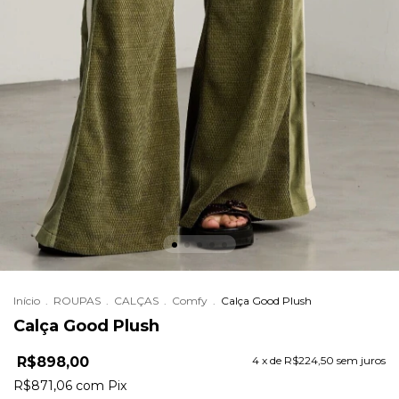
Início
.
ROUPAS
.
CALÇAS
.
Comfy
.
Calça Good Plush
Calça Good Plush
R$898,00
4
x de
R$224,50
sem juros
R$871,06
com
Pix