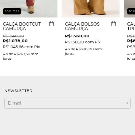
30
%
OFF
30
CALÇA BOOTCUT
CALÇA BOLSOS
CAL
CAMURÇA
CAMURÇA
TR
R$1.540,00
R$1.560,00
R$1
R$1.078,00
R$
R$1.513,20
com
Pix
R$1.045,66
com
Pix
R$8
4
x de
R$390,00
sem
juros
4
x de
R$269,50
sem
4
x 
juros
juro
NEWSLETTER