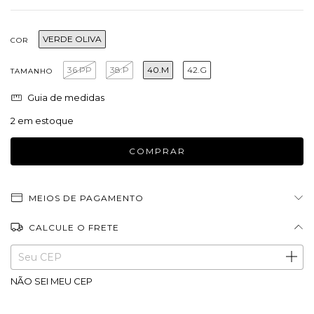
VERDE OLIVA
COR
36.PP
38.P
40.M
42.G
TAMANHO
Guia de medidas
2
em estoque
MEIOS DE PAGAMENTO
CALCULE O FRETE
Entregas para o CEP:
ALTERAR CEP
NÃO SEI MEU CEP