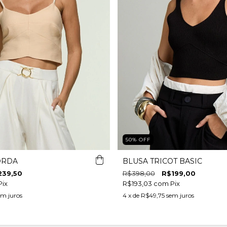
50
%
OFF
ORDA
BLUSA TRICOT BASIC
239,50
R$398,00
R$199,00
Pix
R$193,03
com
Pix
em juros
4
x de
R$49,75
sem juros