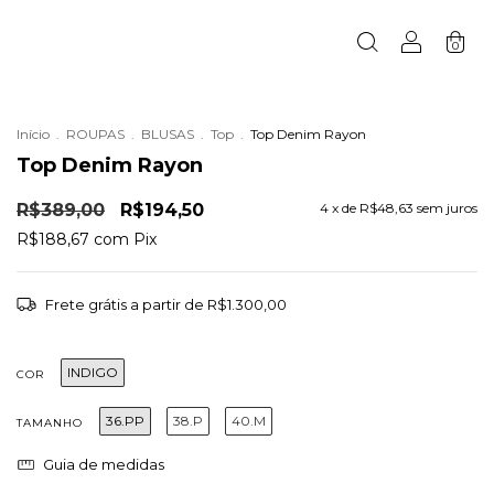
0
Início
.
ROUPAS
.
BLUSAS
.
Top
.
Top Denim Rayon
Top Denim Rayon
R$389,00
R$194,50
4
x de
R$48,63
sem juros
R$188,67
com
Pix
Frete grátis
a partir de
R$1.300,00
INDIGO
COR
36.PP
38.P
40.M
TAMANHO
Guia de medidas