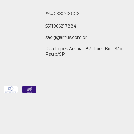
FALE CONOSCO
5511966217884
sac@garnus.com.br
Rua Lopes Amaral, 87 Itaim Bibi, São
Paulo/SP