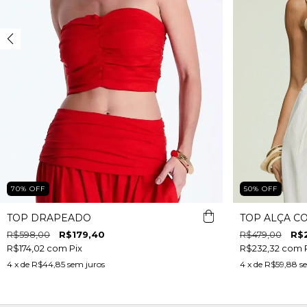
70
%
OFF
50
%
OFF
TOP DRAPEADO
TOP ALÇA C
R$598,00
R$179,40
R$479,00
R$
R$174,02
com
Pix
R$232,32
com
4
x de
R$44,85
sem juros
4
x de
R$59,88
s