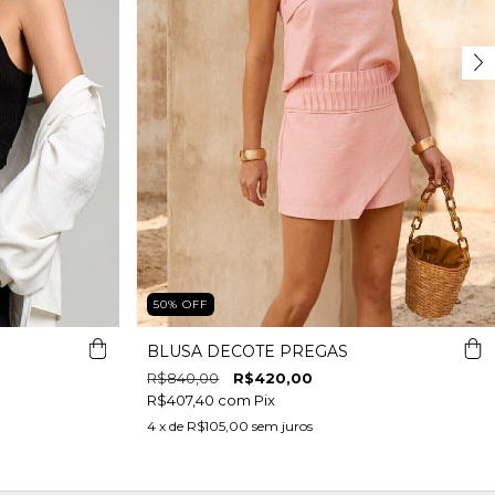
50
%
OFF
BLUSA DECOTE PREGAS
R$840,00
R$420,00
R$407,40
com
Pix
4
x de
R$105,00
sem juros