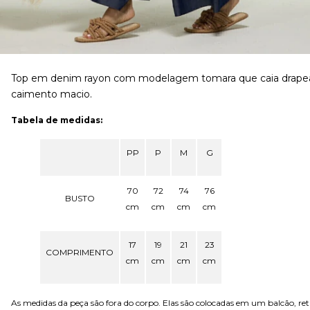
Top em denim rayon com modelagem tomara que caia drapeada,
caimento macio.
Tabela de medidas:
PP
P
M
G
70
72
74
76
BUSTO
cm
cm
cm
cm
17
19
21
23
COMPRIMENTO
cm
cm
cm
cm
As medidas da peça são fora do corpo. Elas são colocadas em um balcão, r