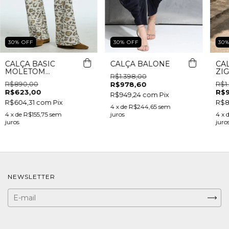
30
%
OFF
30
%
OFF
30
CALÇA BASIC
CALÇA BALONE
CA
MOLETOM
ZIG
R$1.398,00
ANIMAL PRINT
R$890,00
R$1
R$978,60
R$623,00
R$
R$949,24
com
Pix
R$604,31
com
Pix
R$8
4
x de
R$244,65
sem
4
x de
R$155,75
sem
juros
4
x 
juros
juro
NEWSLETTER