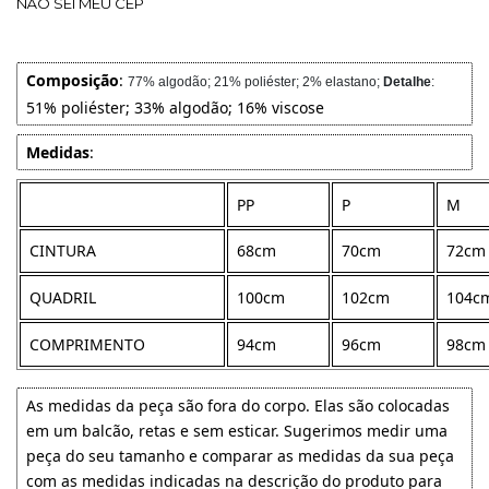
NÃO SEI MEU CEP
Composição
:
77% algodão; 21% poliéster; 2% elastano;
Detalhe
:
51% poliéster; 33% algodão; 16% viscose
Medidas
:
PP
P
M
CINTURA
68cm
70cm
72cm
QUADRIL
100cm
102cm
104c
COMPRIMENTO
94cm
96cm
98cm
As medidas da peça são fora do corpo. Elas são colocadas
em um balcão, retas e sem esticar. Sugerimos medir uma
peça do seu tamanho e comparar as medidas da sua peça
com as medidas indicadas na descrição do produto para