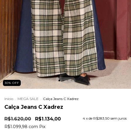
30
%
OFF
Início
.
MEGA SALE
.
Calça Jeans C Xadrez
Calça Jeans C Xadrez
R$1.620,00
R$1.134,00
4
x de
R$283,50
sem juros
R$1.099,98
com
Pix