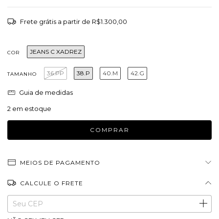
Frete grátis
a partir de
R$1.300,00
JEANS C XADREZ
COR
36.PP
38.P
40.M
42.G
TAMANHO
Guia de medidas
2
em estoque
MEIOS DE PAGAMENTO
CALCULE O FRETE
Entregas para o CEP:
ALTERAR CEP