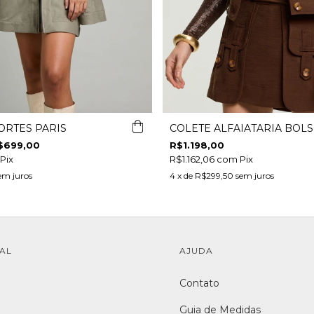
ORTES PARIS
COLETE ALFAIATARIA BOL
$699,00
R$1.198,00
Pix
R$1.162,06
com
Pix
em juros
4
x de
R$299,50
sem juros
NAL
AJUDA
Contato
Guia de Medidas