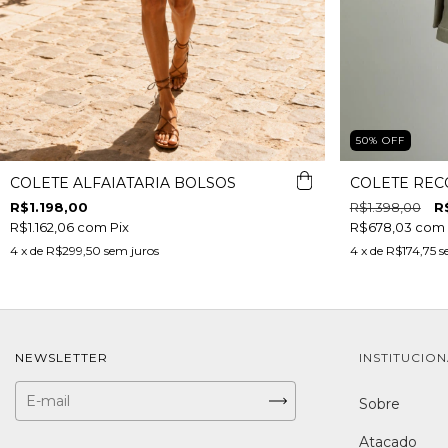
50
%
OFF
COLETE ALFAIATARIA BOLSOS
COLETE REC
R$1.198,00
R$1.398,00
R
R$1.162,06
com
Pix
R$678,03
com
4
x de
R$299,50
sem juros
4
x de
R$174,75
s
NEWSLETTER
INSTITUCIO
Sobre
Atacado