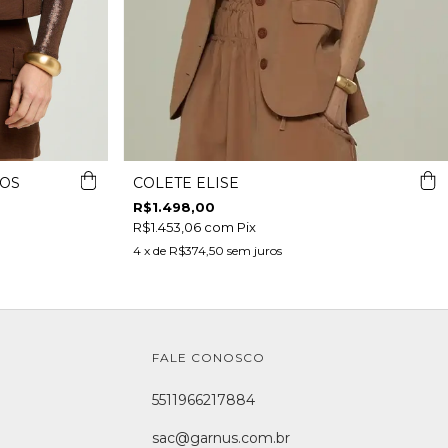
SOS
COLETE ELISE
R$1.498,00
R$1.453,06
com
Pix
4
x de
R$374,50
sem juros
FALE CONOSCO
5511966217884
sac@garnus.com.br