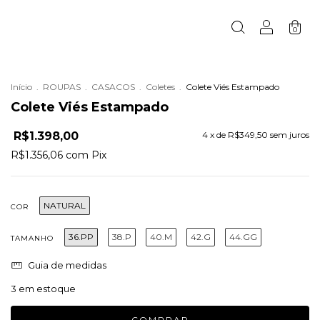
0
Início
.
ROUPAS
.
CASACOS
.
Coletes
.
Colete Viés Estampado
Colete Viés Estampado
R$1.398,00
4
x de
R$349,50
sem juros
R$1.356,06
com
Pix
NATURAL
COR
36.PP
38.P
40.M
42.G
44.GG
TAMANHO
Guia de medidas
3
em estoque